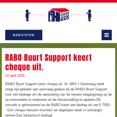
Doorgaan
naar
inhoud
ENU
BERICHTEN
MAI
CHAKELEN
MEN
RABO Buurt Support keert
cheque uit.
22 april 2025
RABO Buurt Support keert cheque uit. St. MFA ’t Doornslag heeft
enige tijd geleden aan aanvraag gedaan bij de RABO Buurt Support
voor een bijdrage om de aansluiting van de nieuwe toegangsweg op de
accommodatie te realiseren en de fietsenstalling te updaten.Dit
verzoek is gehonoreerd en de RABO keert een bedrag uit van € 7500.-
. Een cheque hiervoor mochten we afgelopen week in ontvangst
nemen.Een fantastisch bedrag!