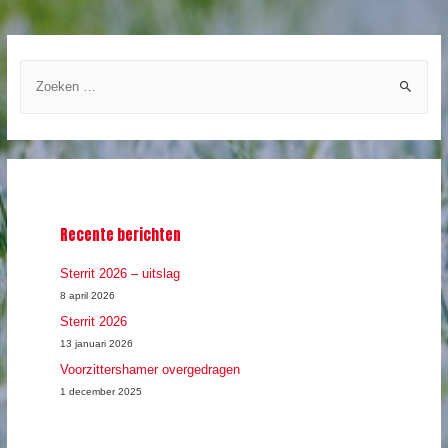
Z
o
e
k
e
n
n
Recente berichten
a
a
Sterrit 2026 – uitslag
r
8 april 2026
Sterrit 2026
:
13 januari 2026
Voorzittershamer overgedragen
1 december 2025