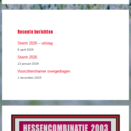
k
e
n
n
Recente berichten
a
a
Sterrit 2026 – uitslag
r
8 april 2026
Sterrit 2026
:
13 januari 2026
Voorzittershamer overgedragen
1 december 2025