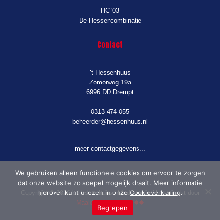
HC '03
De Hessencombinatie
Contact
'
t Hessenhuus
Zomerweg 19a
6996 DD Drempt
0313-474 055
beheerder@hessenhuus.nl
meer contactgegevens...
We gebruiken alleen functionele cookies om ervoor te zorgen
dat onze website zo soepel mogelijk draait. Meer informatie
hierover kunt u lezen in onze
Cookieverklaring
.
Copyright © 2026 't Hessenhuus | Mede mogelijk gemaakt door
Maalderink media ✸✸✸
Begrepen