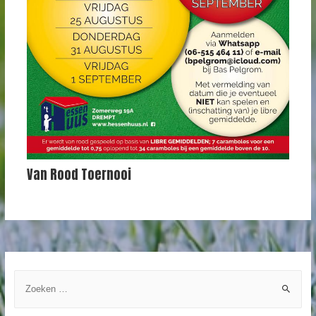
Van Rood Toernooi
Z
o
e